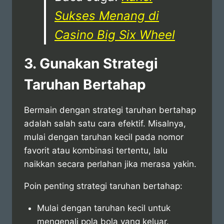
Sukses Menang di
Casino Big Six Wheel
3. Gunakan Strategi
Taruhan Bertahap
Bermain dengan strategi taruhan bertahap
adalah salah satu cara efektif. Misalnya,
mulai dengan taruhan kecil pada nomor
favorit atau kombinasi tertentu, lalu
naikkan secara perlahan jika merasa yakin.
Poin penting strategi taruhan bertahap:
Mulai dengan taruhan kecil untuk
mengenali pola bola yang keluar.