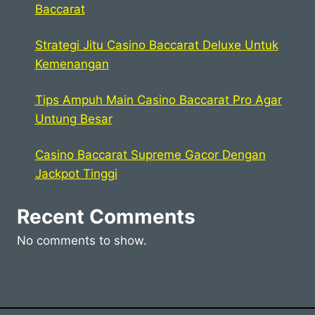
Baccarat
Strategi Jitu Casino Baccarat Deluxe Untuk
Kemenangan
Tips Ampuh Main Casino Baccarat Pro Agar
Untung Besar
Casino Baccarat Supreme Gacor Dengan
Jackpot Tinggi
Recent Comments
No comments to show.