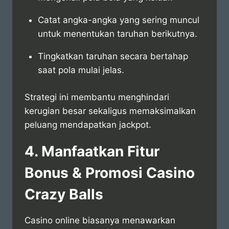
Catat angka-angka yang sering muncul
untuk menentukan taruhan berikutnya.
Tingkatkan taruhan secara bertahap
saat pola mulai jelas.
Strategi ini membantu menghindari
kerugian besar sekaligus memaksimalkan
peluang mendapatkan jackpot.
4. Manfaatkan Fitur
Bonus & Promosi Casino
Crazy Balls
Casino online biasanya menawarkan