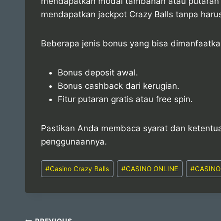
mendapatkan modal tambahan atau putaran g
mendapatkan jackpot Crazy Balls tanpa haru
Beberapa jenis bonus yang bisa dimanfaatka
Bonus deposit awal.
Bonus cashback dari kerugian.
Fitur putaran gratis atau free spin.
Pastikan Anda membaca syarat dan ketentu
penggunaannya.
Post
#
Casino Crazy Balls
#
CASINO ONLINE
#
CASINO
Tags:
PREVIOUS