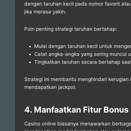
dengan taruhan kecil pada nomor favorit atau
jika merasa yakin.
Poin penting strategi taruhan bertahap:
Mulai dengan taruhan kecil untuk mengena
Catat angka-angka yang sering muncul u
Tingkatkan taruhan secara bertahap saat 
Strategi ini membantu menghindari kerugian
mendapatkan jackpot.
4. Manfaatkan Fitur Bonus
Casino online biasanya menawarkan berbag