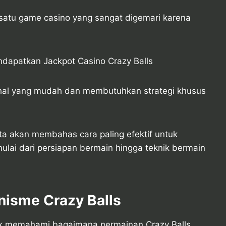
 satu game casino yang sangat digemari karena
 hal yang mudah dan membutuhkan strategi khusus
kita akan membahas cara paling efektif untuk
mulai dari persiapan bermain hingga teknik bermain
isme Crazy Balls
uk memahami bagaimana permainan Crazy Balls