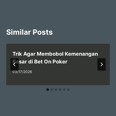
Similar Posts
Trik Agar Membobol Kemenangan
Besar di Bet On Poker
03/17/2026