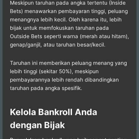
Meskipun taruhan pada angka tertentu (Inside
Bets) menawarkan pembayaran tinggi, peluang
menangnya lebih kecil. Oleh karena itu, lebih
bijak untuk memfokuskan taruhan pada
Outside Bets seperti warna (merah atau hitam),
genap/ganjil, atau taruhan besar/kecil.
Taruhan ini memberikan peluang menang yang
lebih tinggi (sekitar 50%), meskipun
pembayarannya lebih rendah dibandingkan
taruhan pada angka spesifik.
Kelola Bankroll Anda
dengan Bijak