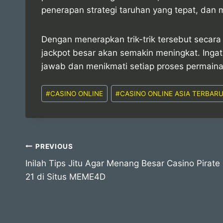
penerapan strategi taruhan yang tepat, dan
Dengan menerapkan trik-trik tersebut secara
jackpot besar akan semakin meningkat. Ingat
jawab dan menikmati setiap proses permaina
Post
#
CASINO ONLINE
#
CASINO ONLINE ASIA TERBAR
Tags:
Post
PREVIOUS
Inilah Tips Jitu Agar Menang Besar Casino Pirate
navigation
21 di Situs MEME4D