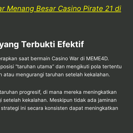
gar Menang Besar Casino Pirate 21 di
yang Terbukti Efektif
terapkan saat bermain Casino War di MEME4D.
posisi “taruhan utama” dan mengikuti pola tertentu
n atau mengurangi taruhan setelah kekalahan.
aruhan progresif, di mana mereka meningkatkan
 setelah kekalahan. Meskipun tidak ada jaminan
trategi ini secara konsisten dapat meningkatkan