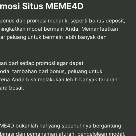
omosi Situs MEME4D
onus dan promosi menarik, seperti bonus deposit,
eningkatkan modal bermain Anda. Memanfaatkan
ar peluang untuk bermain lebih banyak dan
.
n dari setiap promosi agar dapat
dal tambahan dari bonus, peluang untuk
rena Anda bisa melakukan lebih banyak taruhan
ara besar.
EME4D bukanlah hal yang sepenuhnya bergantung
inasi dari pemahaman aturan, pengelolaan modal,