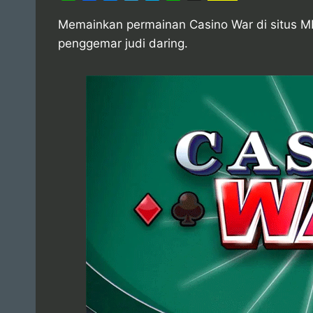
h
a
e
e
k
i
a
c
s
l
y
n
Memainkan permainan Casino War di situs M
t
e
s
e
p
e
penggemar judi daring.
s
b
e
g
e
A
o
n
r
p
o
g
a
p
k
e
m
r