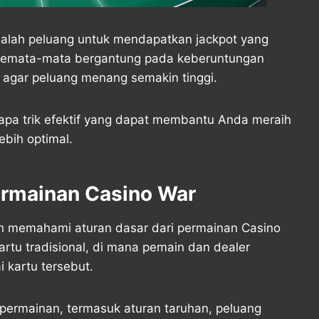
 adalah peluang untuk mendapatkan jackpot yang
k semata-mata bergantung pada keberuntungan
u agar peluang menang semakin tinggi.
pa trik efektif yang dapat membantu Anda meraih
ebih optimal.
ermainan Casino War
h memahami aturan dasar dari permainan Casino
artu tradisional, di mana pemain dan dealer
 kartu tersebut.
ermainan, termasuk aturan taruhan, peluang