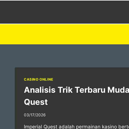
Skip
to
content
CASINO ONLINE
Analisis Trik Terbaru Mud
Quest
03/17/2026
Imperial Quest adalah permainan kasino b