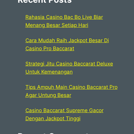
Rahasia Casino Bac Bo Live Biar
Menang Besar Setiap Hari
Cara Mudah Raih Jackpot Besar Di
Casino Pro Baccarat
Strategi Jitu Casino Baccarat Deluxe
Untuk Kemenangan
Tips Ampuh Main Casino Baccarat Pro
Agar Untung Besar
Casino Baccarat Supreme Gacor
Dengan Jackpot Tinggi