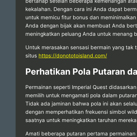
bertahap setelah beberapa kemenangan ata
kekalahan. Dengan cara ini Anda dapat berm
untuk memicu fitur bonus dan meminimalkan
Anda dengan bijak akan membuat Anda bert
meningkatkan peluang Anda untuk menang b
Untuk merasakan sensasi bermain yang tak t
situs
https://donototoisland.com/
Perhatikan Pola Putaran d
Permainan seperti Imperial Quest didasarka
memilih untuk mengamati pola dalam putara
Tidak ada jaminan bahwa pola ini akan selal
dengan memperhatikan frekuensi simbol wild
saatnya untuk meningkatkan taruhan mereka
Amati beberapa putaran pertama permainan 