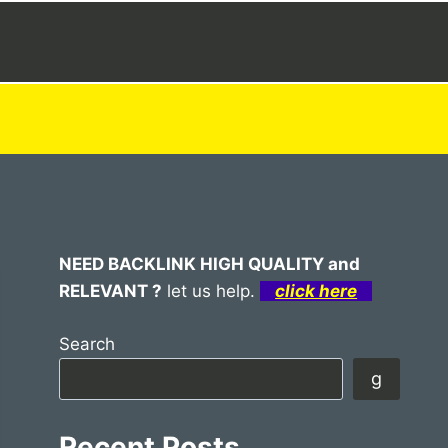
NEED BACKLINK HIGH QUALITY and
RELEVANT ?
let us help.
click here
Search
g
Recent Posts