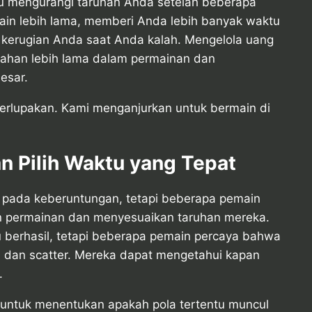
u mengurangi taruhan Anda setelah beberapa
ain lebih lama, memberi Anda lebih banyak waktu
 kerugian Anda saat Anda kalah. Mengelola uang
ahan lebih lama dalam permainan dan
esar.
erlupakan. Kami menganjurkan untuk bermain di
an Pilih Waktu yang Tepat
n pada keberuntungan, tetapi beberapa pemain
n permainan dan menyesuaikan taruhan mereka.
u berhasil, tetapi beberapa pemain percaya bahwa
 dan scatter. Mereka dapat mengetahui kapan
.
untuk menentukan apakah pola tertentu muncul