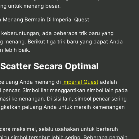
ang untuk menang besar.
 keberuntungan, ada beberapa trik baru yang
menang. Berikut tiga trik baru yang dapat Anda
 lebih baik.
 Scatter Secara Optimal
n peluang Anda menang di
Imperial Quest
adalah
pencar. Simbol liar menggantikan simbol lain pada
i kemenangan. Di sisi lain, simbol pencar sering
ningkatkan peluang Anda untuk meraih kemenangan
cara maksimal, selalu usahakan untuk bertaruh
u simbol tersebut lebih sering. Beberapa pemain