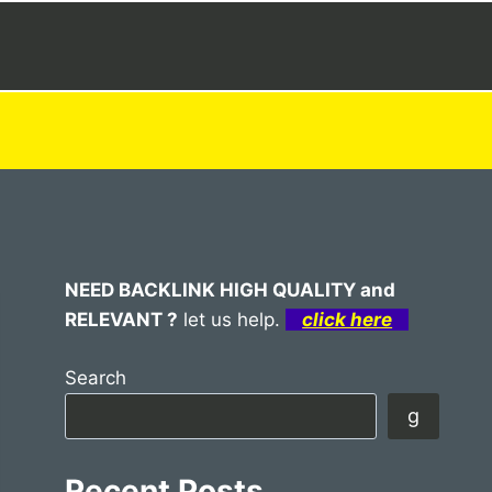
NEED BACKLINK HIGH QUALITY and
RELEVANT ?
let us help.
click here
Search
g
Recent Posts