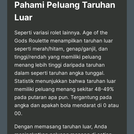
Pahami Peluang Taruhan
Luar
Seperti variasi rolet lainnya. Age of the
Gods Roulette menampilkan taruhan luar
seperti merah/hitam, genap/ganjil, dan
tinggi/rendah yang memiliki peluang
menang lebih tinggi daripada taruhan
dalam seperti taruhan angka tunggal.
Statistik menunjukkan bahwa taruhan luar
memiliki peluang menang sekitar 48-49%
pada putaran apa pun. Tergantung pada
angka dan apakah bola mendarat di 0 atau
00.
Dengan memasang taruhan luar, Anda