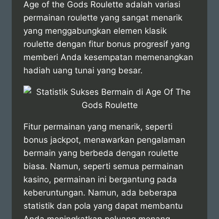
Age of the Gods Roulette adalah variasi
permainan roulette yang sangat menarik
yang menggabungkan elemen klasik
roulette dengan fitur bonus progresif yang
memberi Anda kesempatan memenangkan
hadiah uang tunai yang besar.
Fitur permainan yang menarik, seperti
bonus jackpot, menawarkan pengalaman
bermain yang berbeda dengan roulette
biasa. Namun, seperti semua permainan
kasino, permainan ini bergantung pada
keberuntungan. Namun, ada beberapa
statistik dan pola yang dapat membantu