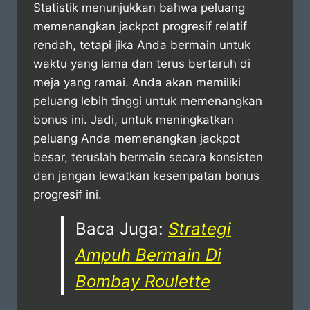
Statistik menunjukkan bahwa peluang
memenangkan jackpot progresif relatif
rendah, tetapi jika Anda bermain untuk
waktu yang lama dan terus bertaruh di
meja yang ramai. Anda akan memiliki
peluang lebih tinggi untuk memenangkan
bonus ini. Jadi, untuk meningkatkan
peluang Anda memenangkan jackpot
besar, teruslah bermain secara konsisten
dan jangan lewatkan kesempatan bonus
progresif ini.
Baca Juga:
Strategi
Ampuh Bermain Di
Bombay Roulette