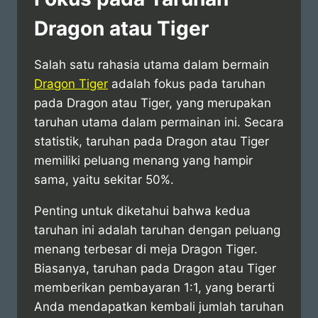
Dragon atau Tiger
Salah satu rahasia utama dalam bermain
Dragon Tiger
adalah fokus pada taruhan
pada Dragon atau Tiger, yang merupakan
taruhan utama dalam permainan ini. Secara
statistik, taruhan pada Dragon atau Tiger
memiliki peluang menang yang hampir
sama, yaitu sekitar 50%.
Penting untuk diketahui bahwa kedua
taruhan ini adalah taruhan dengan peluang
menang terbesar di meja Dragon Tiger.
Biasanya, taruhan pada Dragon atau Tiger
memberikan pembayaran 1:1, yang berarti
Anda mendapatkan kembali jumlah taruhan