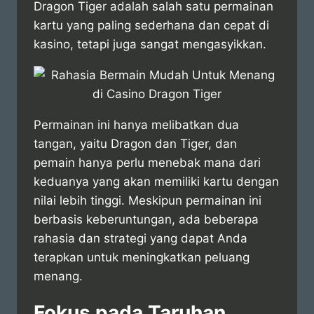
Dragon Tiger adalah salah satu permainan
kartu yang paling sederhana dan cepat di
kasino, tetapi juga sangat mengasyikkan.
Permainan ini hanya melibatkan dua
tangan, yaitu Dragon dan Tiger, dan
pemain hanya perlu menebak mana dari
keduanya yang akan memiliki kartu dengan
nilai lebih tinggi. Meskipun permainan ini
berbasis keberuntungan, ada beberapa
rahasia dan strategi yang dapat Anda
terapkan untuk meningkatkan peluang
menang.
Fokus pada Taruhan