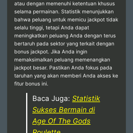
atau dengan memenuhi ketentuan khusus
selama permainan. Statistik menunjukkan
bahwa peluang untuk memicu jackpot tidak
selalu tinggi, tetapi Anda dapat
meningkatkan peluang Anda dengan terus
bertaruh pada sektor yang terkait dengan
bonus jackpot. Jika Anda ingin
memaksimalkan peluang memenangkan
jackpot besar. Pastikan Anda fokus pada
taruhan yang akan memberi Anda akses ke
fitur bonus ini.
Baca Juga:
Statistik
Sukses Bermain di
Age Of The Gods
Roulette