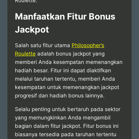
Roulette.
Manfaatkan Fitur Bonus
Jackpot
Salah satu fitur utama
Philosopher’s
Roulette
adalah bonus jackpot yang
memberi Anda kesempatan memenangkan
hadiah besar. Fitur ini dapat diaktifkan
melalui taruhan tertentu, memberi Anda
kesempatan untuk memenangkan jackpot
progresif dan hadiah bonus lainnya.
Selalu penting untuk bertaruh pada sektor
yang memungkinkan Anda mengambil
bagian dalam fitur jackpot. Fitur bonus ini
biasanya tersedia pada taruhan tertentu