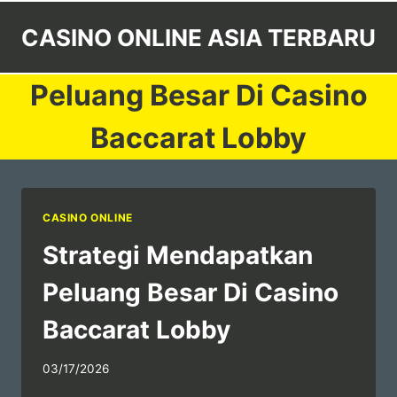
Skip
CASINO ONLINE ASIA TERBARU
to
content
Peluang Besar Di Casino
Baccarat Lobby
CASINO ONLINE
Strategi Mendapatkan
Peluang Besar Di Casino
Baccarat Lobby
03/17/2026