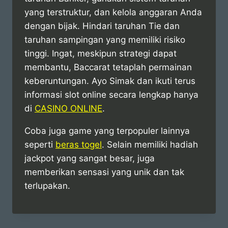
yang terstruktur, dan kelola anggaran Anda
dengan bijak. Hindari taruhan Tie dan
taruhan sampingan yang memiliki risiko
tinggi. Ingat, meskipun strategi dapat
membantu, Baccarat tetaplah permainan
keberuntungan. Ayo Simak dan ikuti terus
informasi slot online secara lengkap hanya
di
CASINO ONLINE
.
Coba juga game yang terpopuler lainnya
seperti
beras togel
. Selain memiliki hadiah
jackpot yang sangat besar, juga
memberikan sensasi yang unik dan tak
terlupakan.