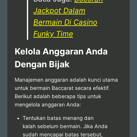
Jackpot Dalam
Bermain Di Casino
Funky Time
Kelola Anggaran Anda
Dengan Bijak
Manajemen anggaran adalah kunci utama
untuk bermain Baccarat secara efektif.
Berikut adalah beberapa tips untuk
mengelola anggaran Anda:
Tentukan batas menang dan
kalah sebelum bermain. Jika Anda
sudah mencapai batas tersebut,