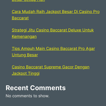
Cara Mudah Raih Jackpot Besar Di Casino Pro
Baccarat
Strategi Jitu Casino Baccarat Deluxe Untuk
Kemenangan
Tips Ampuh Main Casino Baccarat Pro Agar
Untung Besar
Casino Baccarat Supreme Gacor Dengan
Jackpot Tinggi
Recent Comments
No comments to show.