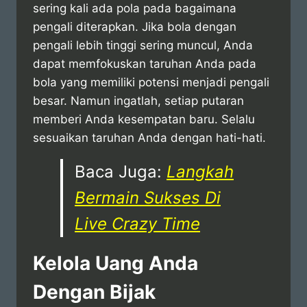
sering kali ada pola pada bagaimana
pengali diterapkan. Jika bola dengan
pengali lebih tinggi sering muncul, Anda
dapat memfokuskan taruhan Anda pada
bola yang memiliki potensi menjadi pengali
besar. Namun ingatlah, setiap putaran
memberi Anda kesempatan baru. Selalu
sesuaikan taruhan Anda dengan hati-hati.
Baca Juga:
Langkah
Bermain Sukses Di
Live Crazy Time
Kelola Uang Anda
Dengan Bijak