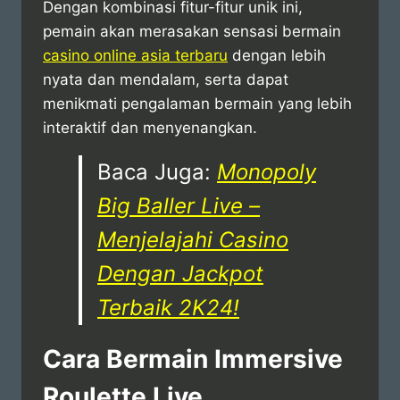
Dengan kombinasi fitur-fitur unik ini,
pemain akan merasakan sensasi bermain
casino online asia terbaru
dengan lebih
nyata dan mendalam, serta dapat
menikmati pengalaman bermain yang lebih
interaktif dan menyenangkan.
Baca Juga:
Monopoly
Big Baller Live –
Menjelajahi Casino
Dengan Jackpot
Terbaik 2K24!
Cara Bermain Immersive
Roulette Live