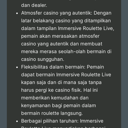
dan dealer.
Atmosfer
casino
yang autentik: Dengan
latar belakang
casino
yang ditampilkan
dalam tampilan Immersive Roulette Live,
pemain akan merasakan atmosfer
casino
yang autentik dan membuat
mereka merasa seolah-olah bermain di
casino
sungguhan.
Fleksibilitas dalam bermain: Pemain
dapat bermain Immersive Roulette Live
kapan saja dan di mana saja tanpa
harus pergi ke
casino
fisik. Hal ini
memberikan kemudahan dan
kenyamanan bagi pemain dalam
bermain roulette langsung.
Berbagai pilihan taruhan: Immersive