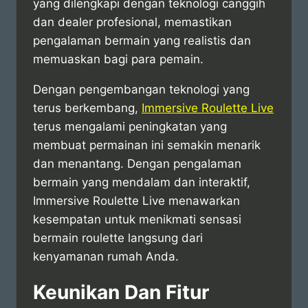
yang dilengkapi dengan teknologi canggih
dan dealer profesional, memastikan
pengalaman bermain yang realistis dan
memuaskan bagi para pemain.
Dengan pengembangan teknologi yang
terus berkembang,
Immersive Roulette Live
terus mengalami peningkatan yang
membuat permainan ini semakin menarik
dan menantang. Dengan pengalaman
bermain yang mendalam dan interaktif,
Immersive Roulette Live menawarkan
kesempatan untuk menikmati sensasi
bermain roulette langsung dari
kenyamanan rumah Anda.
Keunikan Dan Fitur