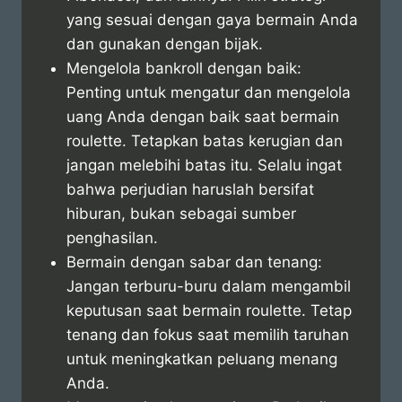
yang sesuai dengan gaya bermain Anda
dan gunakan dengan bijak.
Mengelola bankroll dengan baik:
Penting untuk mengatur dan mengelola
uang Anda dengan baik saat bermain
roulette. Tetapkan batas kerugian dan
jangan melebihi batas itu. Selalu ingat
bahwa perjudian haruslah bersifat
hiburan, bukan sebagai sumber
penghasilan.
Bermain dengan sabar dan tenang:
Jangan terburu-buru dalam mengambil
keputusan saat bermain roulette. Tetap
tenang dan fokus saat memilih taruhan
untuk meningkatkan peluang menang
Anda.