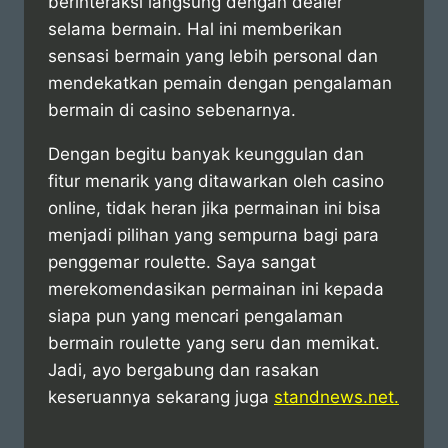
berinteraksi langsung dengan dealer
selama bermain. Hal ini memberikan
sensasi bermain yang lebih personal dan
mendekatkan pemain dengan pengalaman
bermain di casino sebenarnya.
Dengan begitu banyak keunggulan dan
fitur menarik yang ditawarkan oleh casino
online, tidak heran jika permainan ini bisa
menjadi pilihan yang sempurna bagi para
penggemar roulette. Saya sangat
merekomendasikan permainan ini kepada
siapa pun yang mencari pengalaman
bermain roulette yang seru dan memikat.
Jadi, ayo bergabung dan rasakan
keseruannya sekarang juga
standnews.net.