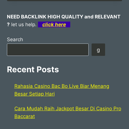
NEED BACKLINK HIGH QUALITY and RELEVANT
?
let us help.
click here
Search
g
Recent Posts
Rahasia Casino Bac Bo Live Biar Menang
Besar Setiap Hari
Cara Mudah Raih Jackpot Besar Di Casino Pro
Baccarat