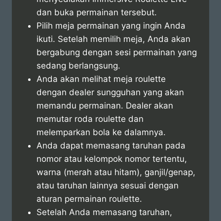
dan buka permainan tersebut.
Pilih meja permainan yang ingin Anda
ikuti. Setelah memilih meja, Anda akan
bergabung dengan sesi permainan yang
sedang berlangsung.
Anda akan melihat meja roulette
dengan dealer sungguhan yang akan
memandu permainan. Dealer akan
memutar roda roulette dan
melemparkan bola ke dalamnya.
Anda dapat memasang taruhan pada
nomor atau kelompok nomor tertentu,
warna (merah atau hitam), ganjil/genap,
atau taruhan lainnya sesuai dengan
aturan permainan roulette.
Setelah Anda memasang taruhan,