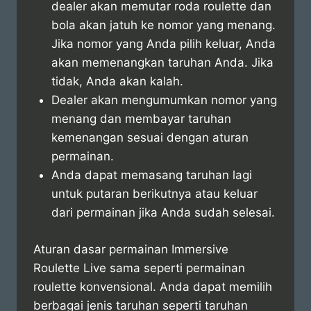
dealer akan memutar roda roulette dan
bola akan jatuh ke nomor yang menang.
Jika nomor yang Anda pilih keluar, Anda
akan memenangkan taruhan Anda. Jika
tidak, Anda akan kalah.
Dealer akan mengumumkan nomor yang
menang dan membayar taruhan
kemenangan sesuai dengan aturan
permainan.
Anda dapat memasang taruhan lagi
untuk putaran berikutnya atau keluar
dari permainan jika Anda sudah selesai.
Aturan dasar permainan Immersive
Roulette Live sama seperti permainan
roulette konvensional. Anda dapat memilih
berbagai jenis taruhan seperti taruhan