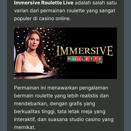
Immersive Roulette Live
adalah salah satu
varian dari permainan roulette yang sangat
populer di casino online.
Permainan ini menawarkan pengalaman
bermain roulette yang lebih realistis dan
mendebarkan, dengan grafis yang
berkualitas tinggi, tata letak meja yang
interaktif, dan suasana studio casino yang
memikat.