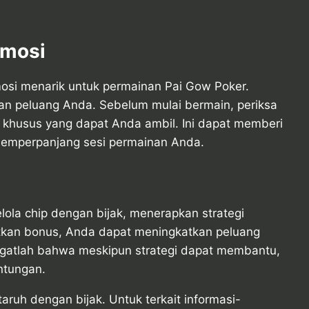
omosi
si menarik untuk permainan Pai Gow Poker.
an peluang Anda. Sebelum mulai bermain, periksa
 khusus yang dapat Anda ambil. Ini dapat memberi
memperpanjang sesi permainan Anda.
la chip dengan bijak, menerapkan strategi
tkan bonus, Anda dapat meningkatkan peluang
gatlah bahwa meskipun strategi dapat membantu,
ntungan.
aruh dengan bijak. Untuk terkait informasi-