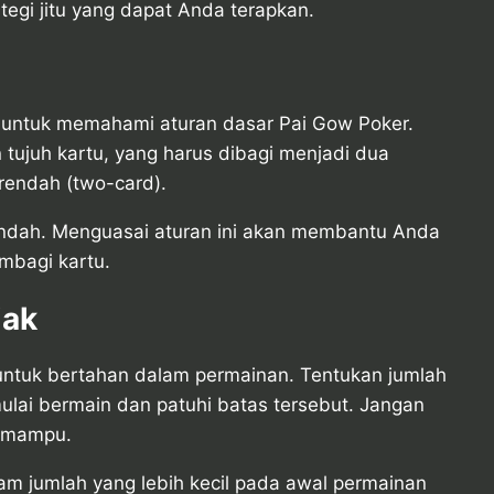
gi jitu yang dapat Anda terapkan.
g untuk memahami aturan dasar Pai Gow Poker.
 tujuh kartu, yang harus dibagi menjadi dua
 rendah (two-card).
 rendah. Menguasai aturan ini akan membantu Anda
mbagi kartu.
jak
untuk bertahan dalam permainan. Tentukan jumlah
lai bermain dan patuhi batas tersebut. Jangan
a mampu.
lam jumlah yang lebih kecil pada awal permainan