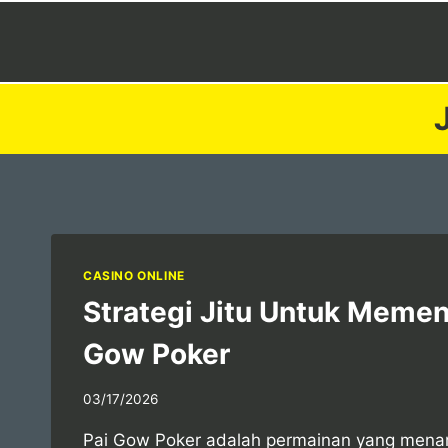
Skip
to
content
CASINO ONLINE
Strategi Jitu Untuk Memen
Gow Poker
03/17/2026
Pai Gow Poker adalah permainan yang menar