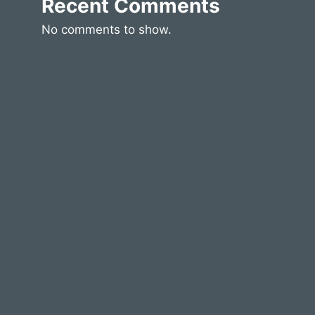
Recent Comments
No comments to show.