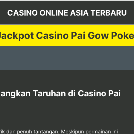
CASINO ONLINE ASIA TERBARU
Jackpot Casino Pai Gow Poke
angkan Taruhan di Casino Pai
ik dan penuh tantangan. Meskipun permainan ini