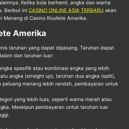
dalamnya. Ketika bola berhenti, angka dan warna
 Berikut ini
CASINO ONLINE ASIA TERBARU
akan
Menang di Casino Roullete Amerika.
ete Amerika
enis taruhan yang dapat dipasang. Taruhan dapat
dalam dan taruhan luar:
 angka spesifik atau kombinasi angka yang lebih
tu angka (straight up), taruhan dua angka (split),
pun peluang menang lebih rendah, pembayaran untuk
tegori yang lebih luas, seperti warna merah atau
angka. Meskipun pembayaran untuk taruhan luar
ggi.