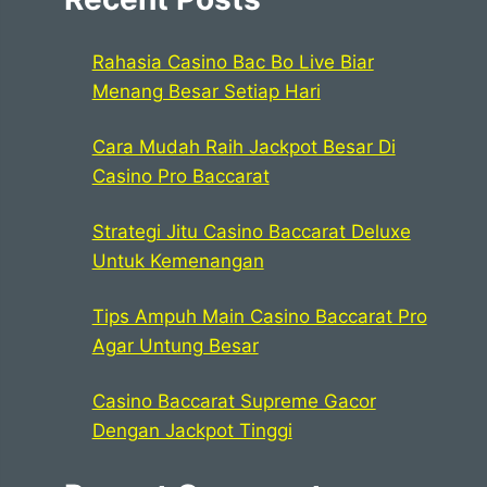
Rahasia Casino Bac Bo Live Biar
Menang Besar Setiap Hari
Cara Mudah Raih Jackpot Besar Di
Casino Pro Baccarat
Strategi Jitu Casino Baccarat Deluxe
Untuk Kemenangan
Tips Ampuh Main Casino Baccarat Pro
Agar Untung Besar
Casino Baccarat Supreme Gacor
Dengan Jackpot Tinggi