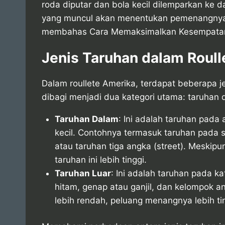
roda diputar dan bola kecil dilemparkan ke 
yang muncul akan menentukan pemenangnya.
membahas Cara Memaksimalkan Kesempatan 
Jenis Taruhan dalam Roull
Dalam roullete Amerika, terdapat beberapa j
dibagi menjadi dua kategori utama: taruhan 
Taruhan Dalam
: Ini adalah taruhan pada
kecil. Contohnya termasuk taruhan pada sa
atau taruhan tiga angka (street). Meski
taruhan ini lebih tinggi.
Taruhan Luar
: Ini adalah taruhan pada ka
hitam, genap atau ganjil, dan kelompok 
lebih rendah, peluang menangnya lebih tin