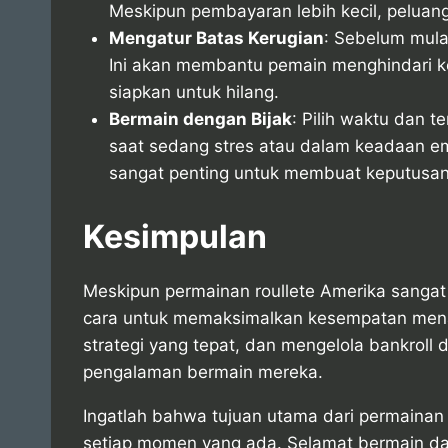
Meskipun pembayaran lebih kecil, peluan
Mengatur Batas Kerugian
: Sebelum mulai
Ini akan membantu pemain menghindari k
siapkan untuk hilang.
Bermain dengan Bijak
: Pilih waktu dan 
saat sedang stres atau dalam keadaan em
sangat penting untuk membuat keputusan
Kesimpulan
Meskipun permainan roullete Amerika sanga
cara untuk memaksimalkan kesempatan men
strategi yang tepat, dan mengelola bankroll
pengalaman bermain mereka.
Ingatlah bahwa tujuan utama dari permainan 
setiap momen yang ada. Selamat bermain dan