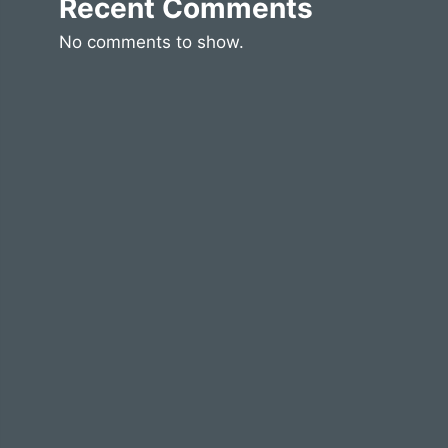
Recent Comments
No comments to show.