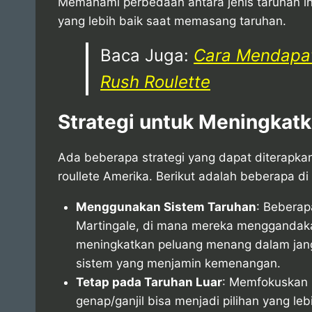
Memahami perbedaan antara jenis taruhan 
yang lebih baik saat memasang taruhan.
Baca Juga:
Cara Mendapat
Rush Roulette
Strategi untuk Meningkat
Ada beberapa strategi yang dapat diterapk
roullete Amerika. Berikut adalah beberapa di
Menggunakan Sistem Taruhan
: Beberap
Martingale, di mana mereka menggandakan
meningkatkan peluang menang dalam jang
sistem yang menjamin kemenangan.
Tetap pada Taruhan Luar
: Memfokuskan p
genap/ganjil bisa menjadi pilihan yang l