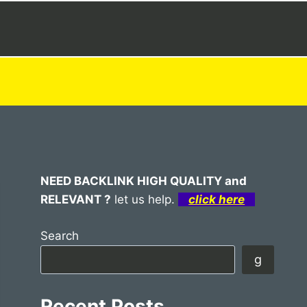
NEED BACKLINK HIGH QUALITY and
RELEVANT ?
let us help.
click here
Search
g
Recent Posts