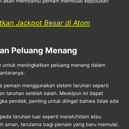
ini akan membantu pemain membuat keputusan
kan Jackpot Besar di Atom
kan Peluang Menang
an untuk meningkatkan peluang menang dalam
 antaranya:
a pemain menggunakan sistem taruhan seperti
 taruhan setelah kalah. Meskipun ini dapat
ka pendek, penting untuk diingat bahwa tidak ada
ada taruhan luar seperti merah/hitam atau
ebih aman, terutama bagi pemain yang baru memulai.