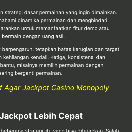
 strategi dasar permainan yang ingin dimainkan.
emahami dinamika permainan dan menghindari
isarankan untuk memanfaatkan fitur demo atau
m bermain dengan uang asli.
 berpengaruh, tetapkan batas kerugian dan target
kehilangan kendali. Ketiga, konsistensi dan
embantu, misalnya memilih permainan dengan
 sering berganti permainan.
if Agar Jackpot Casino Monopoly
h Jackpot Lebih Cepat
beberapa strategi jitu yang bisa diterapkan. Salah