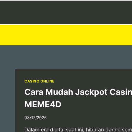
Skip
to
content
CASINO ONLINE
Cara Mudah Jackpot Casin
MEME4D
03/17/2026
Dalam era digital saat ini, hiburan daring s