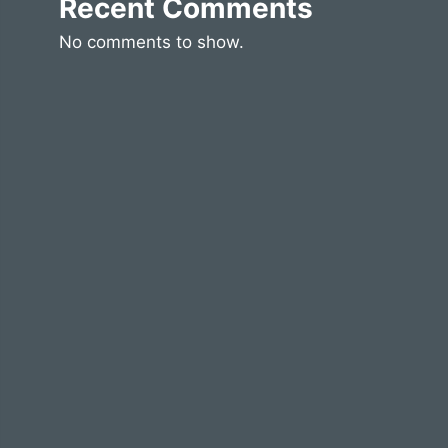
Recent Comments
No comments to show.