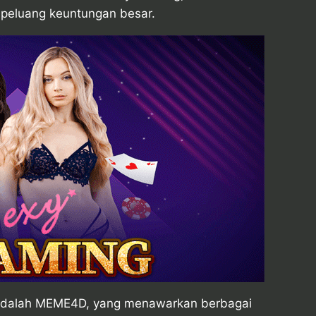
peluang keuntungan besar.
n adalah MEME4D, yang menawarkan berbagai