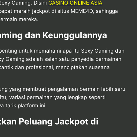
Sexy Gaming. Disini
CASINO ONLINE ASIA
pat meraih jackpot di situs MEME4D, sehingga
ermain mereka.
aming dan Keunggulannya
 penting untuk memahami apa itu Sexy Gaming dan
xy Gaming adalah salah satu penyedia permainan
cantik dan profesional, menciptakan suasana
sung yang membuat pengalaman bermain lebih seru
tu, variasi permainan yang lengkap seperti
tarik platform ini.
kan Peluang Jackpot di