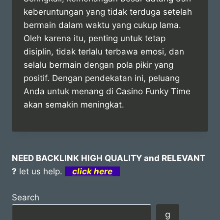
keberuntungan yang tidak terduga setelah
bermain dalam waktu yang cukup lama.
Oleh karena itu, penting untuk tetap
disiplin, tidak terlalu terbawa emosi, dan
selalu bermain dengan pola pikir yang
positif. Dengan pendekatan ini, peluang
Anda untuk menang di Casino Funky Time
akan semakin meningkat.
NEED BACKLINK HIGH QUALITY and RELEVANT
?
let us help.
click here
Search
g