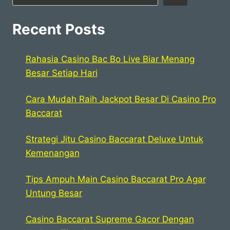
Recent Posts
Rahasia Casino Bac Bo Live Biar Menang
Besar Setiap Hari
Cara Mudah Raih Jackpot Besar Di Casino Pro
Baccarat
Strategi Jitu Casino Baccarat Deluxe Untuk
Kemenangan
Tips Ampuh Main Casino Baccarat Pro Agar
Untung Besar
Casino Baccarat Supreme Gacor Dengan