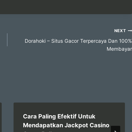
NEXT
Dorahoki – Situs Gacor Terpercaya Dan 100%
Membayar
Cara Paling Efektif Untuk
Mendapatkan Jackpot Casino