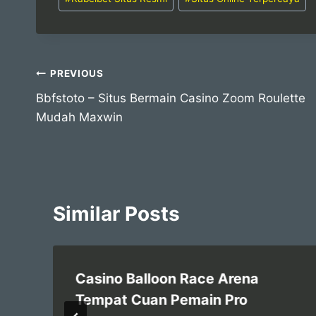
Post
PREVIOUS
Bbfstoto – Situs Bermain Casino Zoom Roulette
navigation
Mudah Maxwin
Similar Posts
Casino Balloon Race Arena
Tempat Cuan Pemain Pro