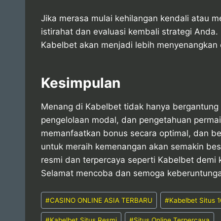
Jika merasa mulai kehilangan kendali atau m
istirahat dan evaluasi kembali strategi Anda
Kabelbet akan menjadi lebih menyenangkan
Kesimpulan
Menang di Kabelbet tidak hanya bergantung p
pengelolaan modal, dan pengetahuan perma
memanfaatkan bonus secara optimal, dan be
untuk meraih kemenangan akan semakin besar.
resmi dan terpercaya seperti Kabelbet dem
Selamat mencoba dan semoga keberuntungan
Post
#
CASINO ONLINE ASIA TERBARU
#
Kabelbet Situs
Tags:
#
Kabelbet Situs Resmi
#
Situs Online Terpercaya