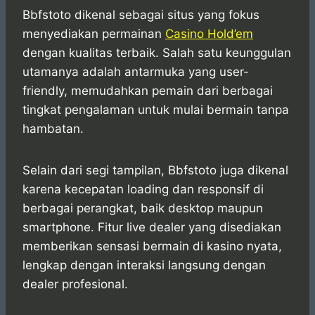
Bbfstoto dikenal sebagai situs yang fokus
menyediakan permainan
Casino Hold’em
dengan kualitas terbaik. Salah satu keunggulan
utamanya adalah antarmuka yang user-
friendly, memudahkan pemain dari berbagai
tingkat pengalaman untuk mulai bermain tanpa
hambatan.
Selain dari segi tampilan, Bbfstoto juga dikenal
karena kecepatan loading dan responsif di
berbagai perangkat, baik desktop maupun
smartphone. Fitur live dealer yang disediakan
memberikan sensasi bermain di kasino nyata,
lengkap dengan interaksi langsung dengan
dealer profesional.