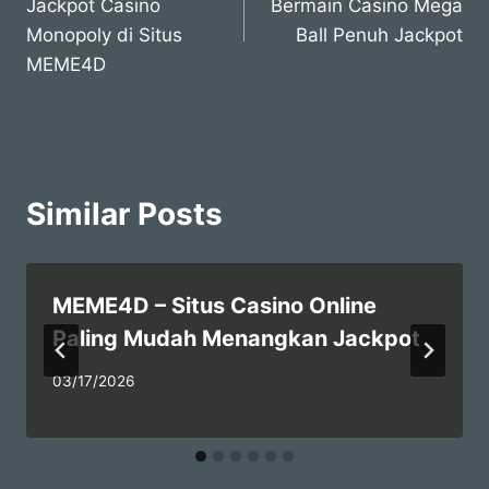
Jackpot Casino
Bermain Casino Mega
Monopoly di Situs
Ball Penuh Jackpot
MEME4D
Similar Posts
MEME4D – Situs Casino Online
Paling Mudah Menangkan Jackpot
03/17/2026