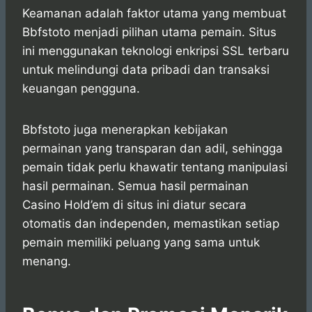
Keamanan adalah faktor utama yang membuat
Bbfstoto menjadi pilihan utama pemain. Situs
ini menggunakan teknologi enkripsi SSL terbaru
untuk melindungi data pribadi dan transaksi
keuangan pengguna.
Bbfstoto juga menerapkan kebijakan
permainan yang transparan dan adil, sehingga
pemain tidak perlu khawatir tentang manipulasi
hasil permainan. Semua hasil permainan
Casino Hold’em di situs ini diatur secara
otomatis dan independen, memastikan setiap
pemain memiliki peluang yang sama untuk
menang.