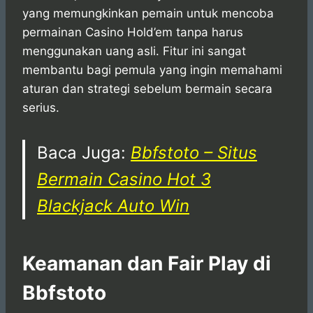
yang memungkinkan pemain untuk mencoba
permainan Casino Hold’em tanpa harus
menggunakan uang asli. Fitur ini sangat
membantu bagi pemula yang ingin memahami
aturan dan strategi sebelum bermain secara
serius.
Baca Juga:
Bbfstoto – Situs
Bermain Casino Hot 3
Blackjack Auto Win
Keamanan dan Fair Play di
Bbfstoto